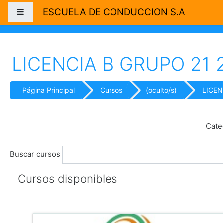
Salta al contenido principal
ESCUELA DE CONDUCCION S.A
Panel lateral
LICENCIA B GRUPO 21 
Página Principal
Cursos
(oculto/s)
LICEN
Cate
Buscar cursos
Cursos disponibles